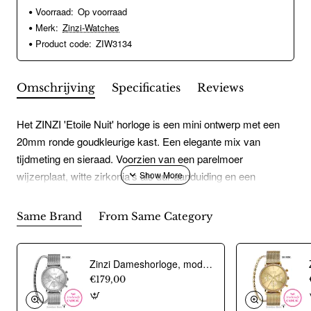
Voorraad:
Op voorraad
Merk:
Zinzi-Watches
Product code:
ZIW3134
Omschrijving
Specificaties
Reviews
Het ZINZI 'Etoile Nuit' horloge is een mini ontwerp met een
20mm ronde goudkleurige kast. Een elegante mix van
tijdmeting en sieraad. Voorzien van een parelmoer
wijzerplaat, witte zirkonia's als uur-aanduiding en een
goudkleurige stalen schakelband. Extra kwaliteit: Voorzien
van een Japans kwaliteitsuurwerk, sterk mineraal glas en het
Same Brand
From Same Category
horloge is 3atm waterbestendig (tegen regen en spatwater).
Zinzi Dameshorloge, model Chrono ZIW1602. Zilverkleurig (36mm). Incl. gratis armbandje t.w.v Ç 29,95 - 20354
€179,00