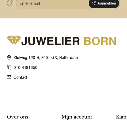
Aanmelden
email
Kleiweg 120-B, 3051 GX, Rotterdam
010-4181350
Contact
Over ons
Mijn account
Klan