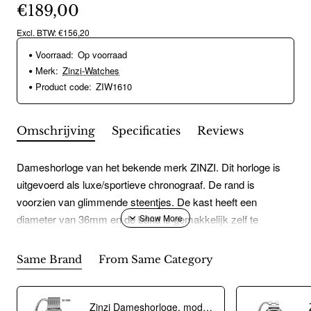
€189,00
Excl. BTW: €156,20
Voorraad:
Op voorraad
Merk:
Zinzi-Watches
Product code:
ZIW1610
Omschrijving
Specificaties
Reviews
Dameshorloge van het bekende merk ZINZI. Dit horloge is
uitgevoerd als luxe/sportieve chronograaf. De rand is
voorzien van glimmende steentjes. De kast heeft een
diameter van 36mm en de band is gemakkelijk zelf te
verstellen. 5 ATM, douche waterdicht. Dit model, de ZIW1610
is in goudkleur. MET GRATIS EEN ARMBAND t.w.v 29,95
Same Brand
From Same Category
euro. Bij Juwelier born Rotterdam.
Zinzi Dameshorloge, model Chrono ZIW1602. Zilverkleurig (36mm). Incl. gratis armbandje t.w.v Ç 29,95 - 20354