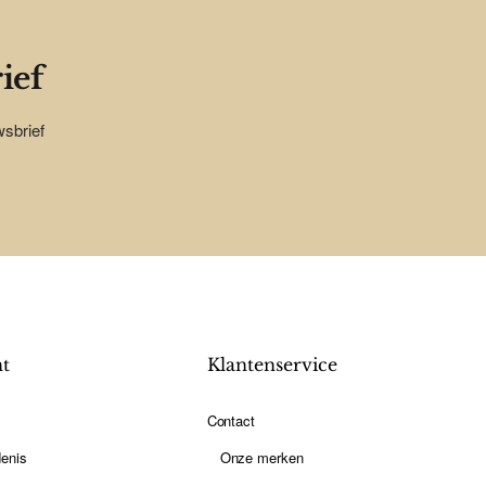
ief
wsbrief
nt
Klantenservice
Contact
enis
Onze merken