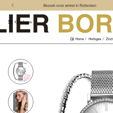
Bezoek onze winkel in Rotterdam
Catalogus
Horloges
Zinz
home