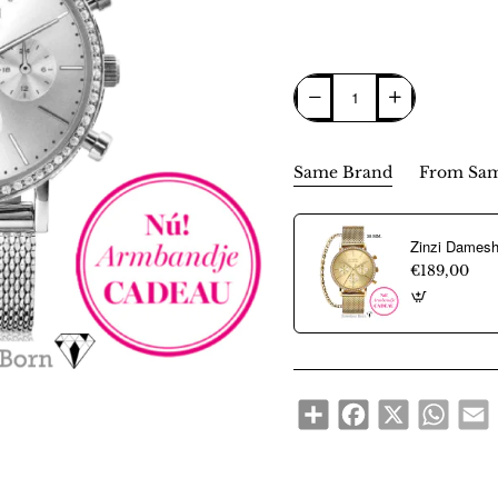
Same Brand
From Sam
€189,00
Share
Facebook
X
WhatsA
E
Nieuw