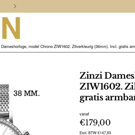
Persoonlijk en deskundig advies
i Dameshorloge, model Chrono ZIW1602. Zilverkleurig (36mm). Incl. gratis ar
Zinzi Dames
ZIW1602. Zil
gratis armban
vanaf
€179,00
Excl. BTW: €147,93