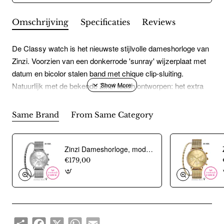
Omschrijving
Specificaties
Reviews
De Classy watch is het nieuwste stijlvolle dameshorloge van
Zinzi. Voorzien van een donkerrode 'sunray' wijzerplaat met
datum en bicolor stalen band met chique clip-sluiting.
Natuurlijk met de bekende Zinzi touch ontworpen: het extra
dunne Japanse uurwerk met datum en de ronde stalen
rosÚgoudgekleurde kast (34mm) zorgen voor een classy
Same Brand
From Same Category
maar fashionable look. Leuk detail: de seconde wijzer met
een subtiel hartje en de speelse ronde dag-aanduiding. Ook
5atm waterbestendig (tegen regen en spatwater) en met
Zinzi Dameshorloge, model Chrono ZIW1602. Zilverkleurig (36mm). Incl. gratis armbandje t.w.v Ç 29,95 - 20354
sterk mineraal glas. Kwaliteit staat bij Zinzi voorop.
€179,00
Share
Facebook
X
WhatsApp
Email