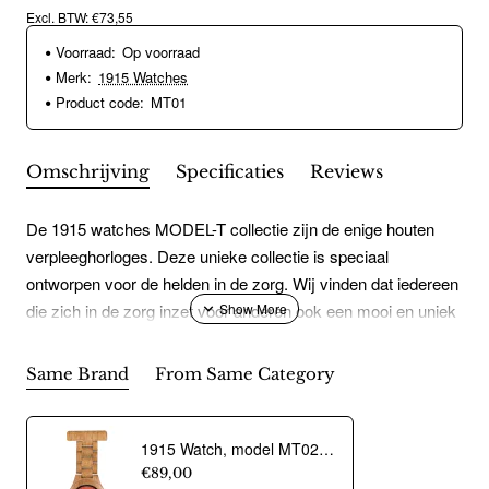
Excl. BTW: €73,55
Voorraad:
Op voorraad
Merk:
1915 Watches
Product code:
MT01
Omschrijving
Specificaties
Reviews
De 1915 watches MODEL-T collectie zijn de enige houten
verpleeghorloges. Deze unieke collectie is speciaal
ontworpen voor de helden in de zorg. Wij vinden dat iedereen
die zich in de zorg inzet voor anderen ook een mooi en uniek
horloge moet kunnen dragen.Deze horloge zijn spat
waterdicht, licht in gewicht en modieus.
Same Brand
From Same Category
1915 Watch, model MT02 Verpleegsterhorloge - oak Red 39mm. - 18602
€89,00