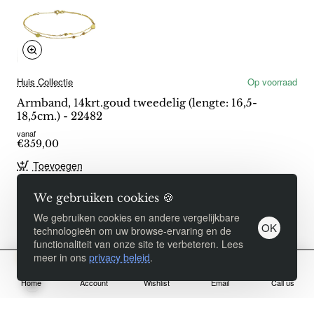
Huis Collectie
Op voorraad
Armband, 14krt.goud tweedelig (lengte: 16,5-
18,5cm.) - 22482
vanaf
€359,00
Toevoegen
We gebruiken cookies 🍪
Product Filter
We gebruiken cookies en andere vergelijkbare
OK
technologieën om uw browse-ervaring en de
functionaliteit van onze site te verbeteren. Lees
meer in ons
privacy beleid
.
Home
Account
Wishlist
Email
Call us