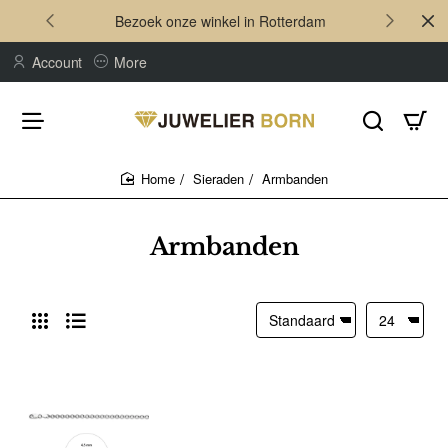
Bezoek onze winkel in Rotterdam
Account
More
Sieraden
Armbanden
home
Armbanden