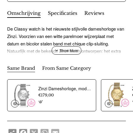
Omschrijving
Specificaties
Reviews
De Classy watch is het nieuwste stijlvolle dameshorloge van
Zinzi. Voorzien van een witte parelmoer wijzerplaat met
datum en bicolor stalen band met chique clip-sluiting.
Natuurlijk met de bekende Zinzi touch ontworpen: het extra
dunne Japanse uurwerk met datum en de ronde stalen
goudgekleurde kast (34mm) zorgen voor een classy maar
Same Brand
From Same Category
fashionable look. Leuk detail: de seconde wijzer met een
subtiel hartje en de speelse ronde dag-aanduiding. Ook 5atm
waterbestendig (tegen regen en spatwater) en met sterk
Zinzi Dameshorloge, model Chrono ZIW1602. Zilverkleurig (36mm). Incl. gratis armbandje t.w.v Ç 29,95 - 20354
mineraal glas. Kwaliteit staat bij Zinzi voorop.
€179,00
Share
Facebook
X
WhatsApp
Email