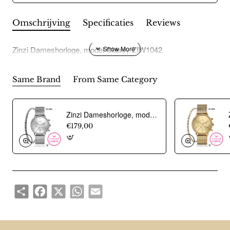
Omschrijving
Specificaties
Reviews
Zinzi Dameshorloge, model Classy ZIW1042
Same Brand
From Same Category
Zinzi Dameshorloge, model Chrono ZIW1602. Zilverkleurig (36mm). Incl. gratis armbandje t.w.v Ç 29,95 - 20354
€179,00
Share
Facebook
X
WhatsApp
Email