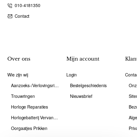
010-4181350
Contact
Over ons
Mijn account
Klan
Wie zijn wij
Login
Conta
Aanzoeks-/Verlovingsring
Bestelgeschiedenis
Onz
Trouwringen
Nieuwsbrief
Sit
Horloge Reparaties
Bez
Horlogebatterij Vervangen
Alg
Oorgaatjes Prikken
Priv