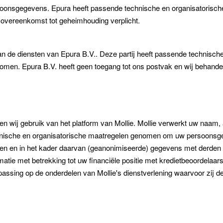
ersoonsgegevens. Epura heeft passende technische en organisatorisc
overeenkomst tot geheimhouding verplicht.
an de diensten van Epura B.V.. Deze partij heeft passende technische
omen. Epura B.V. heeft geen toegang tot ons postvak en wij behandel
en wij gebruik van het platform van Mollie. Mollie verwerkt uw na
hnische en organisatorische maatregelen genomen om uw persoonsge
en en in het kader daarvan (geanonimiseerde) gegevens met derden te
ormatie met betrekking tot uw financiële positie met kredietbeoordela
sing op de onderdelen van Mollie's dienstverlening waarvoor zij de