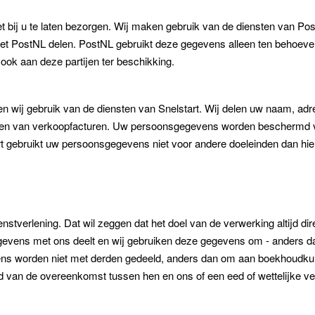
ket bij u te laten bezorgen. Wij maken gebruik van de diensten van Po
t PostNL delen. PostNL gebruikt deze gegevens alleen ten behoeve v
ok aan deze partijen ter beschikking.
n wij gebruik van de diensten van Snelstart. Wij delen uw naam, adr
eren van verkoopfacturen. Uw persoonsgegevens worden beschermd v
art gebruikt uw persoonsgegevens niet voor andere doeleinden dan h
stverlening. Dat wil zeggen dat het doel van de verwerking altijd dir
egevens met ons deelt en wij gebruiken deze gegevens om - anders d
ns worden niet met derden gedeeld, anders dan om aan boekhoudkundi
 van de overeenkomst tussen hen en ons of een eed of wettelijke ver