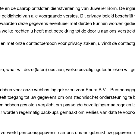
site en de daarop ontsloten dienstverlening van Juwelier Born. De in
e geldigheid van alle voorgaande versies. Dit privacy beleid beschri
rwaarden deze gegevens eventueel met derden kunnen worden gedeeld
welke rechten u heeft met betrekking tot de door u aan ons verstr
emen met onze contactpersoon voor privacy zaken, u vindt de contact
 waar wij deze (laten) opslaan, welke beveiligingstechnieken wij ge
hebben voor onze webhosting gekozen voor Epura B.V. . Persoonsgeg
heeft toegang tot uw gegevens om ons (technische) ondersteuning te b
hen hebben gesloten verplicht om passende beveiligingsmaatregelen t
Er worden regelmatig back-ups gemaakt om verlies van data te voo
j verwerkt persoonsgegevens namens ons en gebruikt uw gegevens ni