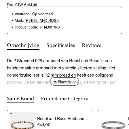
Excl. BTW: €164,46
Voorraad:
Op voorraad
Merk:
REBEL AND ROSE
Product code:
RR-L0079-S
Omschrijving
Specificaties
Reviews
De 2 Stranded 925 armband van Rebel and Rose is een
handgemaakte armband met volledig zilveren sluiting. Het
donkerbruine leer is 12 mm breed en heeft een opliggend
patroon. De binnenkant van de band is glad wat zorgt voor
een perfect draagcomfort. Het leer is met veel zorg en
vakmanschap gelooid door de ambachtslieden van Rebel
Same Brand
From Same Category
and Rose. Prachtig rundleer dat mooier en soepeler wordt
naarmate je het langer draagt. Ze doen het perfect in
combinatie met onze Sterling Zilveren armbanden, ringen en
Rebel and Rose Armband "Autumn Love Glam Rocks Silver" met Fossil, Tijgeroog, Hematiet, Glas Rock (maat S: 16,5cm) - 24526
kralen armbanden. Het leer moet worden â?~ingedragenâ?T
€45,00