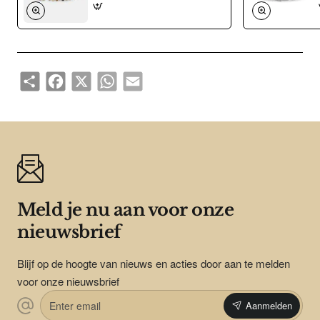
dus mag in het begin iets strakker zitten dan je zou willen.
Meet je polsomtrek op en kijk in de maattabel voor de juiste
keuze.
Share
Facebook
X
WhatsApp
Email
Meld je nu aan voor onze
nieuwsbrief
Blijf op de hoogte van nieuws en acties door aan te melden
voor onze nieuwsbrief
Enter
Aanmelden
email