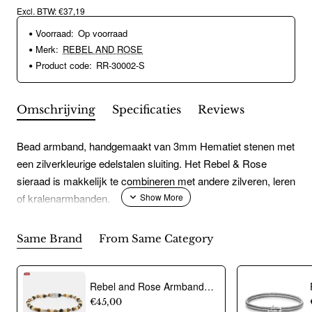
Excl. BTW: €37,19
Voorraad:
Op voorraad
Merk:
REBEL AND ROSE
Product code:
RR-30002-S
Omschrijving
Specificaties
Reviews
Bead armband, handgemaakt van 3mm Hematiet stenen met
een zilverkleurige edelstalen sluiting. Het Rebel & Rose
sieraad is makkelijk te combineren met andere zilveren, leren
of kralenarmbanden.
Same Brand
From Same Category
Rebel and Rose Armband "Autumn Love Glam Rocks Silver" met Fossil, Tijgeroog, Hematiet, Glas Rock (maat S: 16,5cm) - 24526
€45,00