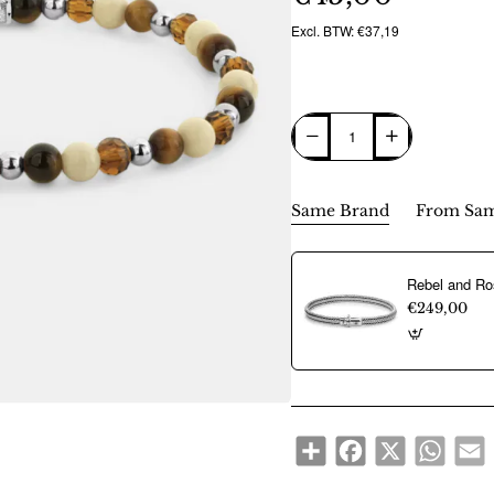
Excl. BTW: €37,19
Same Brand
From Sam
€249,00
Share
Facebook
X
WhatsA
E