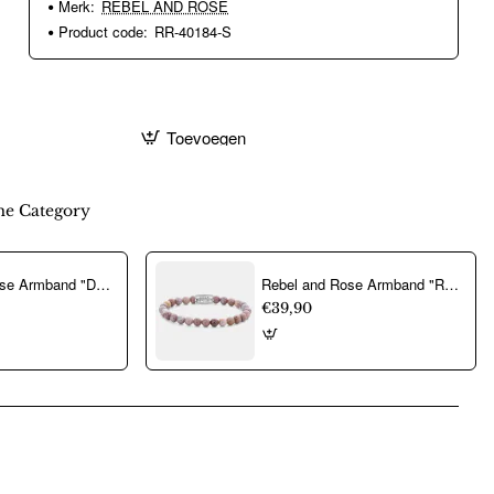
Merk:
REBEL AND ROSE
Product code:
RR-40184-S
Toevoegen
e Category
Rebel and Rose Armband "Demeter Six" 4mm (maat: Medium 17,5cm) - 23900
Rebel and Rose Armband "Rose Garden" met Tijgeroog, Rhodochrosiet (maat S: 16,5cm) - 24529
€39,90
pp
mail