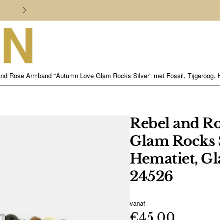
Persoonlijk en deskundig advies
and Rose Armband "Autumn Love Glam Rocks Silver" met Fossil, Tijgeroog, 
Rebel and R
Glam Rocks Si
Hematiet, Gl
24526
vanaf
€45,00