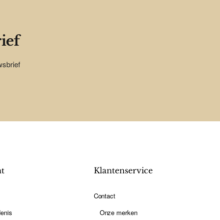
ief
wsbrief
nt
Klantenservice
Contact
enis
Onze merken