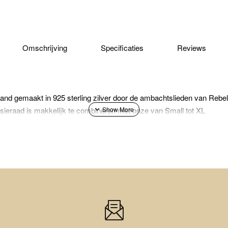
Omschrijving
Specificaties
Reviews
nd gemaakt in 925 sterling zilver door de ambachtslieden van Rebe
sieraad is makkelijk te combineren met onze van Small tot XL