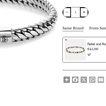
Same Brand
From Sam
€45,00
Share
Facebook
X
WhatsA
E