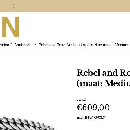
Persoonlijk en deskundig advies
raden
Armbanden
Rebel and Rose Armband Apollo Nine (maat: Medium 
Rebel and R
(maat: Mediu
vanaf
€609,00
Excl. BTW: €503,31