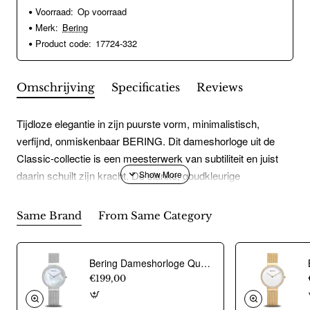
Voorraad:
Op voorraad
Merk:
Bering
Product code:
17724-332
Omschrijving
Specificaties
Reviews
Tijdloze elegantie in zijn puurste vorm, minimalistisch,
verfijnd, onmiskenbaar BERING. Dit dameshorloge uit de
Classic-collectie is een meesterwerk van subtiliteit en juist
daarin schuilt zijn kracht. De slanke, goudkleurige
roestvrijstalen kast meet slechts 24 mm in doorsnee en is
met zijn hoogte van slechts 2 mm bijna gewichtloos om de
Same Brand
From Same Category
pols. Zwarte wijzerplaat geaccentueerd door een echte
diamant op twaalf uur, als een bevroren ster boven een stille
ijsvlakte. De warme gouden Milanese band vervolmaakt het
Bering Dameshorloge Quartz, model 14531-004 (31mm) - 23577
minimalistische ontwerp met een fijne structuur en uitstekend
€199,00
draagcomfort. De band sluit elegant met een vouwsluiting.