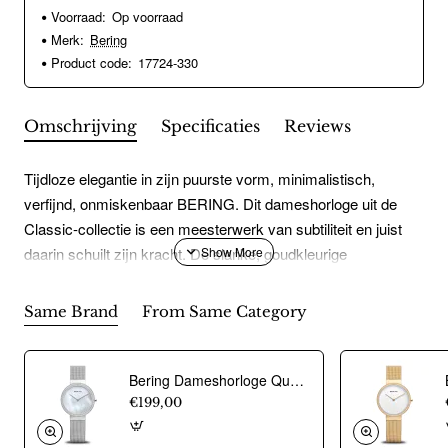
Voorraad:
Op voorraad
Merk:
Bering
Product code:
17724-330
Omschrijving
Specificaties
Reviews
Tijdloze elegantie in zijn puurste vorm, minimalistisch,
verfijnd, onmiskenbaar BERING. Dit dameshorloge uit de
Classic-collectie is een meesterwerk van subtiliteit en juist
daarin schuilt zijn kracht. De slanke, goudkleurige
roestvrijstalen kast meet slechts 24 mm in doorsnee en is
met zijn hoogte van slechts 2 mm bijna gewichtloos om de
Same Brand
From Same Category
pols. De zilverkleurige wijzerplaat straalt een heldere,
Arctische rust uit, geaccentueerd door een echte diamant op
twaalf uur, als een bevroren ster boven een stille ijsvlakte. De
Bering Dameshorloge Quartz, model 14531-004 (31mm) - 23577
warme gouden Milanese band vervolmaakt het
€199,00
minimalistische ontwerp met een fijne structuur en uitstekend