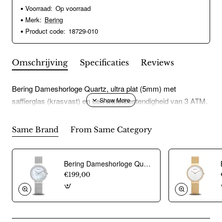
Voorraad:
Op voorraad
Merk:
Bering
Product code:
18729-010
Omschrijving
Specificaties
Reviews
Bering Dameshorloge Quartz, ultra plat (5mm) met
saffierglas (krasvast) en een waterbestendigheid van 3 ATM.
Same Brand
From Same Category
Bering Dameshorloge Quartz, model 14531-004 (31mm) - 23577
€199,00