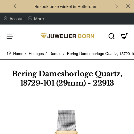
Bezoek onze winkel in Rotterdam
Account
More
Horloges
Dames
Bering Dameshorloge Quartz, 18729-1
home
Bering Dameshorloge Quartz,
18729-101 (29mm) - 22913