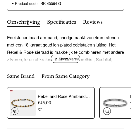
Product code:
RR-40064-G
Omschrijving
Specificaties
Reviews
Edelstenen bead armband, handgemaakt van 4mm stenen
met een 18 karaat goud ion-plated edelstalen sluiting. Het
Rebel & Rose sieraad is makkelijk te combineren met andere
zilveren, leren of kralenarmbanden. (Amethist, Sodaliet,
Agaat)
Same Brand
From Same Category
Rebel and Rose Armband "Autumn Love Glam Rocks Silver" met Fossil, Tijgeroog, Hematiet, Glas Rock (maat S: 16,5cm) - 24526
€45,00