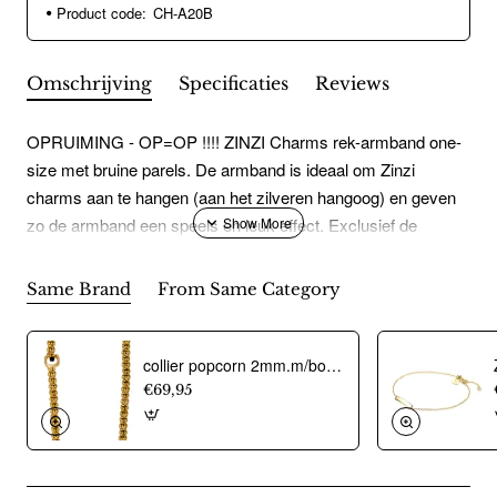
Product code:
CH-A20B
Omschrijving
Specificaties
Reviews
OPRUIMING - OP=OP !!!! ZINZI Charms rek-armband one-
size met bruine parels. De armband is ideaal om Zinzi
charms aan te hangen (aan het zilveren hangoog) en geven
zo de armband een speels en leuk effect. Exclusief de
charms geprijsd.
Same Brand
From Same Category
collier popcorn 2mm.m/bolletjes verguld - 12915
€69,95