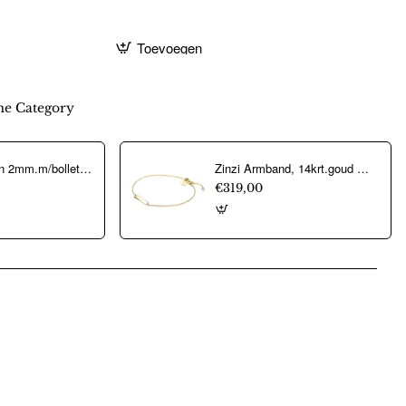
Toevoegen
e Category
collier popcorn 2mm.m/bolletjes verguld - 12915
Zinzi Armband, 14krt.goud model ZGA176 Goud (lengte: 17-19cm.) - 16173
€319,00
pp
mail