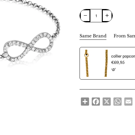
Same Brand
From Sam
€69,95
Share
Facebook
X
WhatsA
E