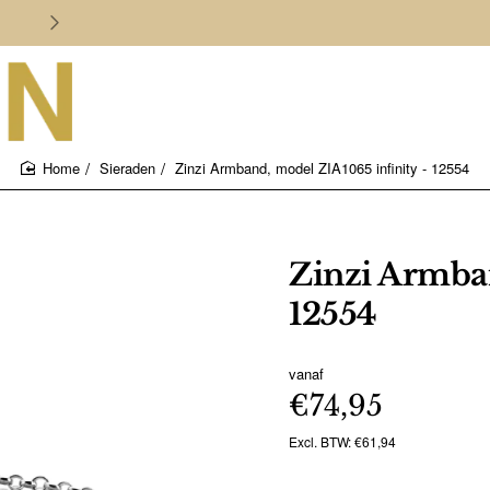
Persoonlijk en deskundig advies
Sieraden
Zinzi Armband, model ZIA1065 infinity - 12554
home
Zinzi Armban
12554
vanaf
€74,95
Excl. BTW: €61,94