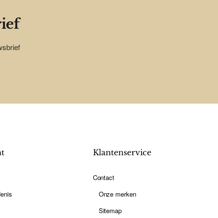
ief
wsbrief
nt
Klantenservice
Contact
enis
Onze merken
Sitemap