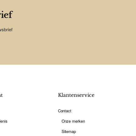
ief
wsbrief
nt
Klantenservice
Contact
enis
Onze merken
Sitemap