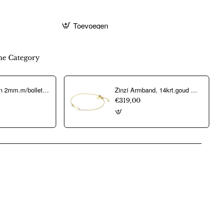
Toevoegen
e Category
collier popcorn 2mm.m/bolletjes verguld - 12915
Zinzi Armband, 14krt.goud model ZGA176 Goud (lengte: 17-19cm.) - 16173
€319,00
pp
mail