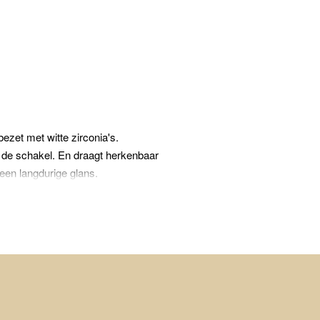
zet met witte zirconia's.
n de schakel. En draagt herkenbaar
een langdurige glans.