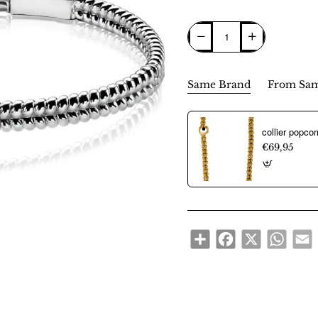
Same Brand
From Sam
€69,95
Share
Facebook
X
WhatsA
E