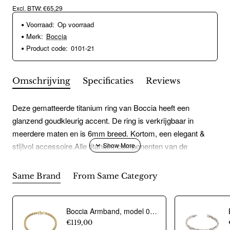
Excl. BTW: €65,29
Voorraad:
Op voorraad
Merk:
Boccia
Product code:
0101-21
Omschrijving
Specificaties
Reviews
Deze gematteerde titanium ring van Boccia heeft een
glanzend goudkleurig accent. De ring is verkrijgbaar in
meerdere maten en is 6mm breed. Kortom, een elegant &
stijlvol accessoire.Alle titanium componenten van de
BOCCIA TITANIUM collectie zijn gemaakt van 99,7% puur
titanium. Het is licht in gewicht, neemt de temperatuur van de
Same Brand
From Same Category
huid aan en is zeer huidvriendelijk. Bovendien is het corrosie-
en temperatuurbestendig.
Boccia Armband, model 0329-04 titanium/bicolour breedte schakel 4 mm.(18cm.) - 24470
€119,00