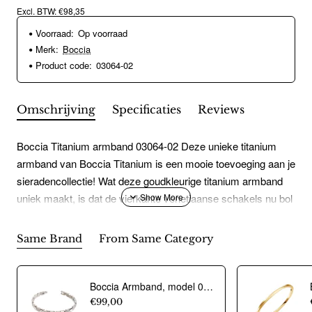
Excl. BTW: €98,35
Voorraad:
Op voorraad
Merk:
Boccia
Product code:
03064-02
Omschrijving
Specificaties
Reviews
Boccia Titanium armband 03064-02 Deze unieke titanium
armband van Boccia Titanium is een mooie toevoeging aan je
sieradencollectie! Wat deze goudkleurige titanium armband
uniek maakt, is dat de vierkante venetiaanse schakels nu bol
zijn, dit geeft een volle en luxe uitstraling. De armband heeft
een lengte van 18cm en sluit met een cartierslot. Ook
Same Brand
From Same Category
leverbaar in 16 en 20cm. Combineer de armband met het
bijpassende collier en oorbellen voor een complete look.
Advies is om met vergulde sieraden niet te
Boccia Armband, model 03007-01 - 19659
zwemmen/douchen. Door de armband 's nachts af te doen
€99,00