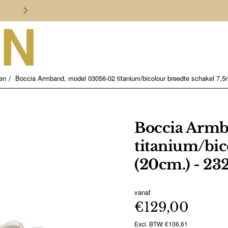
Persoonlijk en deskundig advies
en
Boccia Armband, model 03056-02 titanium/bicolour breedte schakel 7,
Boccia Armb
titanium/bic
(20cm.) - 23
vanaf
€129,00
Excl. BTW: €106,61