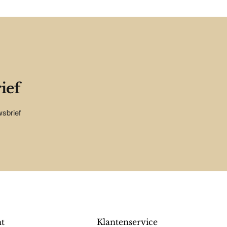
ief
wsbrief
nt
Klantenservice