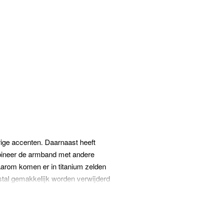
rige accenten. Daarnaast heeft
bineer de armband met andere
aarom komen er in titanium zelden
tal gemakkelijk worden verwijderd