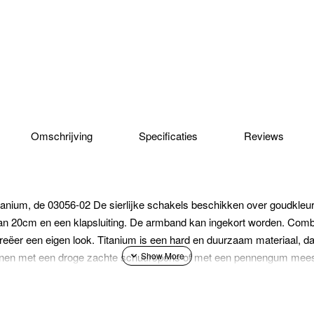
Omschrijving
Specificaties
Reviews
tanium, de 03056-02 De sierlijke schakels beschikken over goudkleu
n 20cm en een klapsluiting. De armband kan ingekort worden. Com
reëer een eigen look. Titanium is een hard en duurzaam materiaal, d
nnen met een droge zachte schuurspons of met een pennengum mees