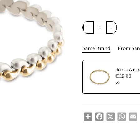
Same Brand
From Sam
€119,00
Share
Facebook
X
WhatsA
E