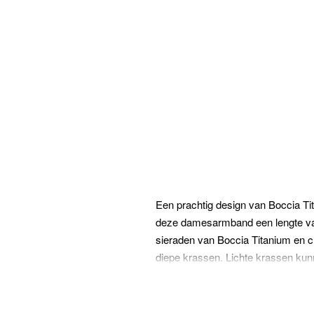
Een prachtig design van Boccia Ti
deze damesarmband een lengte va
sieraden van Boccia Titanium en c
diepe krassen. Lichte krassen ku
van het gematteerde oppervlak.