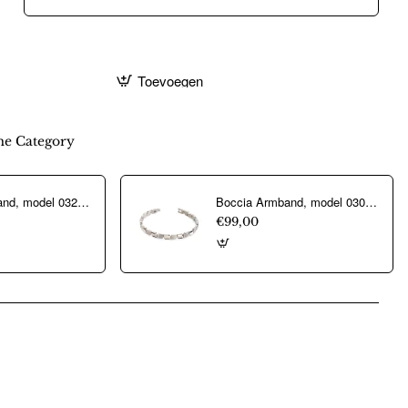
Toevoegen
e Category
Boccia Armband, model 0329-04 titanium/bicolour breedte schakel 4 mm.(18cm.) - 24470
Boccia Armband, model 03007-01 - 19659
€99,00
pp
mail