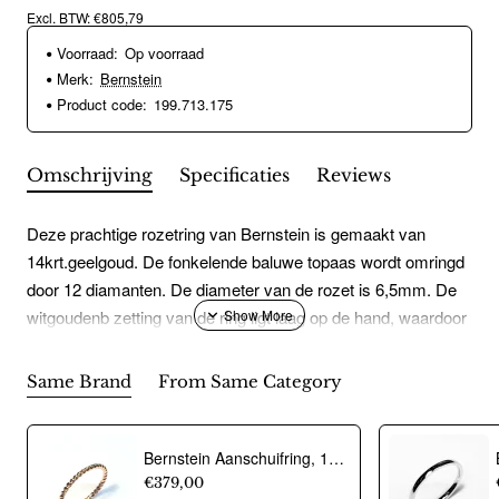
Excl. BTW: €805,79
Voorraad:
Op voorraad
Merk:
Bernstein
Product code:
199.713.175
Omschrijving
Specificaties
Reviews
Deze prachtige rozetring van Bernstein is gemaakt van
14krt.geelgoud. De fonkelende baluwe topaas wordt omringd
door 12 diamanten. De diameter van de rozet is 6,5mm. De
witgoudenb zetting van de ring ligt laag op de hand, waardoor
deze confortabel draagt.
Same Brand
From Same Category
Bernstein Aanschuifring, 14krt.rose goud (maat 17,5) - 12686
€379,00