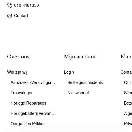
010-4181350
Contact
Over ons
Mijn account
Klan
Wie zijn wij
Login
Conta
Aanzoeks-/Verlovingsring
Bestelgeschiedenis
Onz
Trouwringen
Nieuwsbrief
Sit
Horloge Reparaties
Bez
Horlogebatterij Vervangen
Alg
Oorgaatjes Prikken
Priv