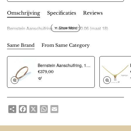
Omschrijving
Specificaties
Reviews
Bernstein Aanschuifring, model 199.220.06 (maat 18)
Same Brand
From Same Category
Bernstein Aanschuifring, 14krt.rose goud (maat 17,5) - 12686
€379,00
Share
Facebook
X
WhatsApp
Email