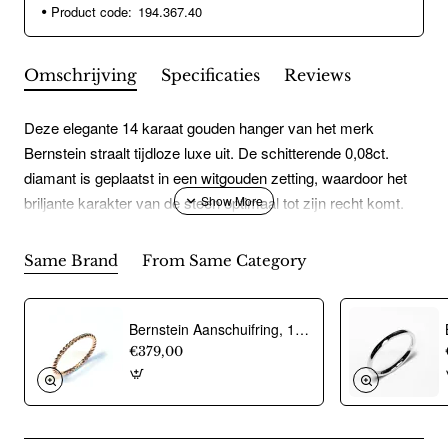
Product code:
194.367.40
Omschrijving
Specificaties
Reviews
Deze elegante 14 karaat gouden hanger van het merk
Bernstein straalt tijdloze luxe uit. De schitterende 0,08ct.
diamant is geplaatst in een witgouden zetting, waardoor het
briljante karakter van de steen optimaal tot zijn recht komt.
Het geelgouden hangoog zorgt voor een warme, klassieke
uitstraling en vormt een prachtig contrast met de witte zetting.
Same Brand
From Same Category
Kwaliteit van de diamant is W/SIDit is een sieraad met een
natuurlijke diamant. Een prachtig product gevormd in de
bodem van de aarde.
Bernstein Aanschuifring, 14krt.rose goud (maat 17,5) - 12686
€379,00