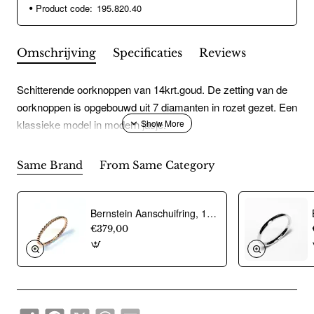
Product code:
195.820.40
Omschrijving
Specificaties
Reviews
Schitterende oorknoppen van 14krt.goud. De zetting van de
oorknoppen is opgebouwd uit 7 diamanten in rozet gezet. Een
klassieke model in modern jasje.
Same Brand
From Same Category
Bernstein Aanschuifring, 14krt.rose goud (maat 17,5) - 12686
€379,00
Share
Facebook
X
WhatsApp
Email