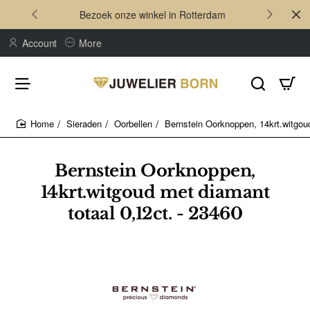
Bezoek onze winkel in Rotterdam
Account
More
Sieraden
Oorbellen
Bernstein Oorknoppen, 14krt.witgoud
home
Bernstein Oorknoppen,
14krt.witgoud met diamant
totaal 0,12ct. - 23460