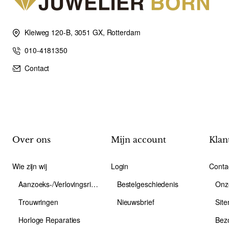
Kleiweg 120-B, 3051 GX, Rotterdam
010-4181350
Contact
Over ons
Mijn account
Klan
Wie zijn wij
Login
Conta
Aanzoeks-/Verlovingsring
Bestelgeschiedenis
Onz
Trouwringen
Nieuwsbrief
Sit
Horloge Reparaties
Bez