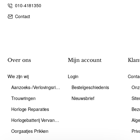
010-4181350
Contact
Over ons
Mijn account
Klan
Wie zijn wij
Login
Conta
Aanzoeks-/Verlovingsring
Bestelgeschiedenis
Onz
Trouwringen
Nieuwsbrief
Sit
Horloge Reparaties
Bez
Horlogebatterij Vervangen
Alg
Oorgaatjes Prikken
Priv