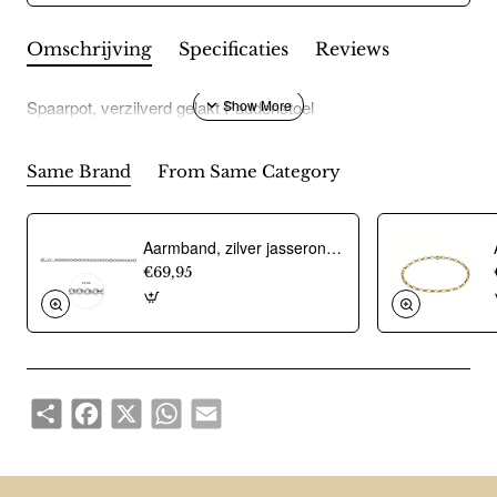
Omschrijving
Specificaties
Reviews
Spaarpot, verzilverd gelakt Paddenstoel
Same Brand
From Same Category
Aarmband, zilver jasseron 4,5mm. (lengte 18cm.) - 10274
€69,95
Share
Facebook
X
WhatsApp
Email