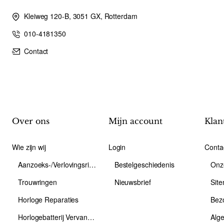
Kleiweg 120-B, 3051 GX, Rotterdam
010-4181350
Contact
Over ons
Mijn account
Klan
Wie zijn wij
Login
Conta
Aanzoeks-/Verlovingsring
Bestelgeschiedenis
Onz
Trouwringen
Nieuwsbrief
Sit
Horloge Reparaties
Bez
Horlogebatterij Vervangen
Alg