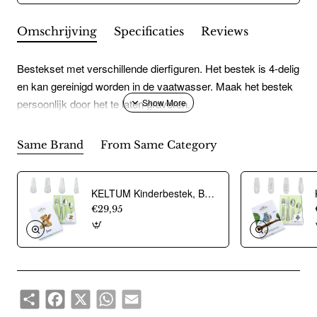
Omschrijving
Specificaties
Reviews
Bestekset met verschillende dierfiguren. Het bestek is 4-delig
en kan gereinigd worden in de vaatwasser. Maak het bestek
persoonlijk door het te laten graveren.
Same Brand
From Same Category
KELTUM Kinderbestek, Beer 4dlg - RVS - 22420
€29,95
Share
Facebook
X
WhatsApp
Email