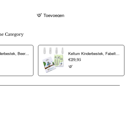
Toevoegen
e Category
KELTUM Kinderbestek, Beer 4dlg - RVS - 22420
Keltum Kinderbestek, Fabeltjeskrant - RVS - 17217
€29,95
pp
mail