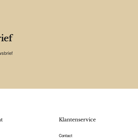
ief
wsbrief
nt
Klantenservice
Contact