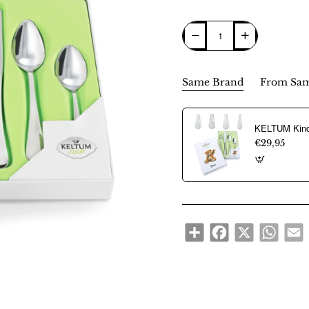
Same Brand
From Sam
€29,95
Share
Facebook
X
WhatsA
E