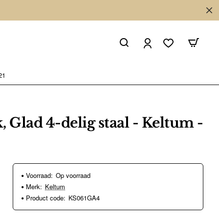
21
 Glad 4-delig staal - Keltum -
Voorraad:
Op voorraad
Merk:
Keltum
Product code:
KS061GA4