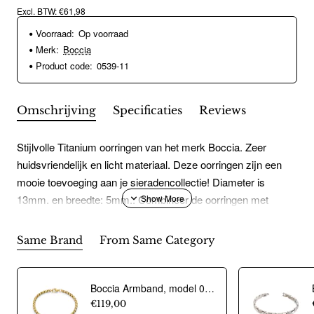
Excl. BTW: €61,98
Voorraad:
Op voorraad
Merk:
Boccia
Product code:
0539-11
Omschrijving
Specificaties
Reviews
Stijlvolle Titanium oorringen van het merk Boccia. Zeer
huidsvriendelijk en licht materiaal. Deze oorringen zijn een
mooie toevoeging aan je sieradencollectie! Diameter is
13mm. en breedte: 5mm.. Combineer de oorringen met
andere sieraden van Boccia voor een complete look.HET
MERK Boccia Titanium is het titanium merk van Nederland,
Same Brand
From Same Category
dat zijn oorsprong in Duitsland vindt en is opgericht in het jaar
1992. Ontwikkeld door internationale ontwerpers. Alle titanium
componenten van de BOCCIA TITANIUM collectie zijn
Boccia Armband, model 0329-04 titanium/bicolour breedte schakel 4 mm.(18cm.) - 24470
gemaakt van 99,7% puur titanium; het bijzondere materiaal.
€119,00