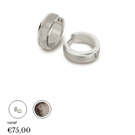
vanaf
€75,00