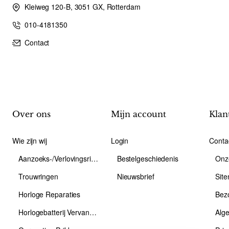
Kleiweg 120-B, 3051 GX, Rotterdam
010-4181350
Contact
Over ons
Mijn account
Klan
Wie zijn wij
Login
Conta
Aanzoeks-/Verlovingsring
Bestelgeschiedenis
Onz
Trouwringen
Nieuwsbrief
Sit
Horloge Reparaties
Bez
Horlogebatterij Vervangen
Alg