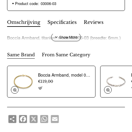
Product code:
03006-03
Omschrijving
Specificaties
Reviews
Boccia Armband, titanium model 03006-03 (breedte: 6mm.)
Same Brand
From Same Category
Boccia Armband, model 0329-04 titanium/bicolour breedte schakel 4 mm.(18cm.) - 24470
€119,00
Share
Facebook
X
WhatsApp
Email