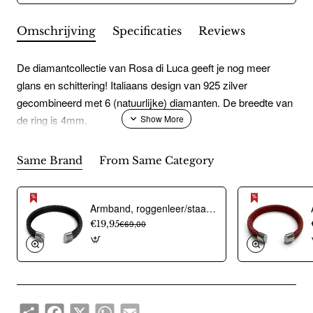
Omschrijving
Specificaties
Reviews
De diamantcollectie van Rosa di Luca geeft je nog meer
glans en schittering! Italiaans design van 925 zilver
gecombineerd met 6 (natuurlijke) diamanten. De breedte van
de ring is 4mm.
Same Brand
From Same Category
Armband, roggenleer/staal (12mm.breed) kleur donkerblauw - 9967
€19,95
€69,00
Share
Facebook
X
WhatsApp
Email