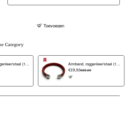
Toevoegen
e Category
Armband, roggenleer/staal (12mm.breed) kleur donkerblauw - 9967
Armband, roggenleer/staal (12mm.breed) kleur rood - 10023
0
€19,95
€69,00
pp
mail