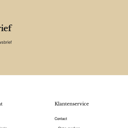
ief
wsbrief
nt
Klantenservice
Contact