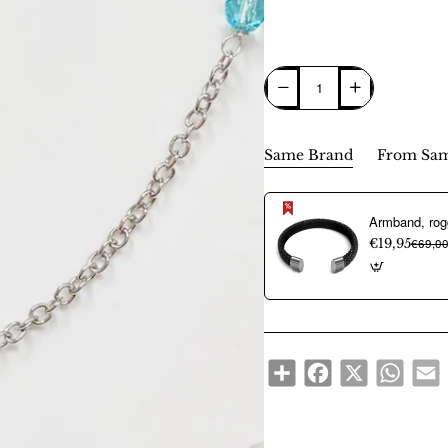
Same Brand
From Sam
€19,95
€69,0
Share
Facebook
X
WhatsA
E