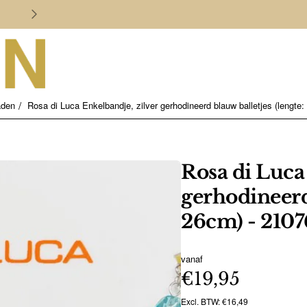
Persoonlijk en deskundig advies
aden
Rosa di Luca Enkelbandje, zilver gerhodineerd blauw balletjes (lengte
Rosa di Luca
gerhodineerd 
26cm) - 2107
vanaf
€19,95
Excl. BTW: €16,49