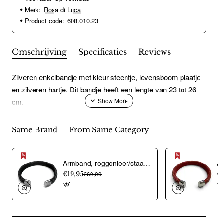
Merk:
Rosa di Luca
Product code:
608.010.23
Omschrijving
Specificaties
Reviews
Zilveren enkelbandje met kleur steentje, levensboom plaatje
en zilveren hartje. Dit bandje heeft een lengte van 23 tot 26
cm.
Same Brand
From Same Category
Armband, roggenleer/staal (12mm.breed) kleur donkerblauw - 9967
€19,95
€69,00