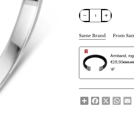
Same Brand
From Sam
€19,95
€69,0
Share
Facebook
X
WhatsA
E