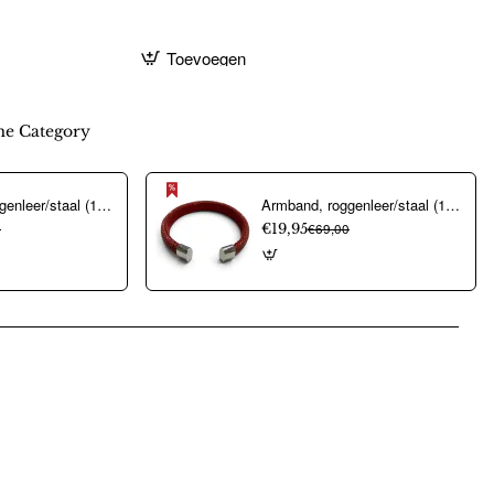
Toevoegen
e Category
Armband, roggenleer/staal (12mm.breed) kleur donkerblauw - 9967
Armband, roggenleer/staal (12mm.breed) kleur rood - 10023
0
€19,95
€69,00
pp
mail