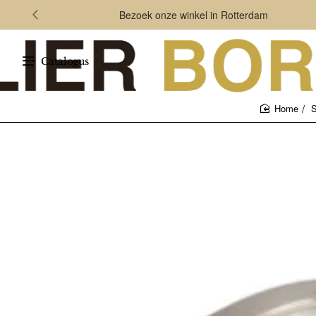
Bezoek onze winkel in Rotterdam
Catalogus
S
home