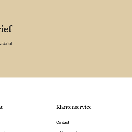
ief
wsbrief
nt
Klantenservice
Contact