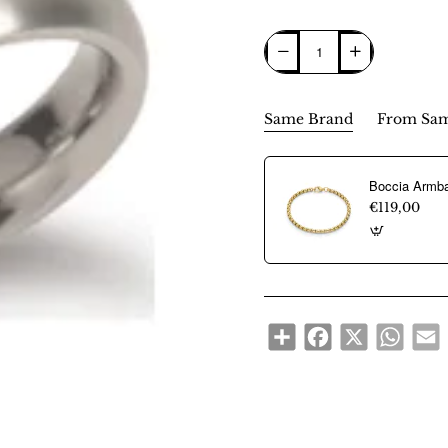
Same Brand
From Sam
€119,00
Share
Facebook
X
WhatsA
E