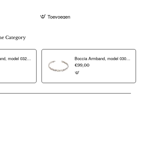
Toevoegen
e Category
Boccia Armband, model 0329-04 titanium/bicolour breedte schakel 4 mm.(18cm.) - 24470
Boccia Armband, model 03007-01 - 19659
€99,00
pp
mail