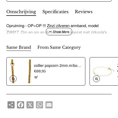
Omschrijving
Specificaties
Reviews
Opruiming - OP=OP !!! Zinzi zilveren armband, model
ZIA917. Om en om en de schakels volgezet met zirkonia's.
Same Brand
From Same Category
collier popcorn 2mm.m/bolletjes verguld - 12915
€69,95
Share
Facebook
X
WhatsApp
Email