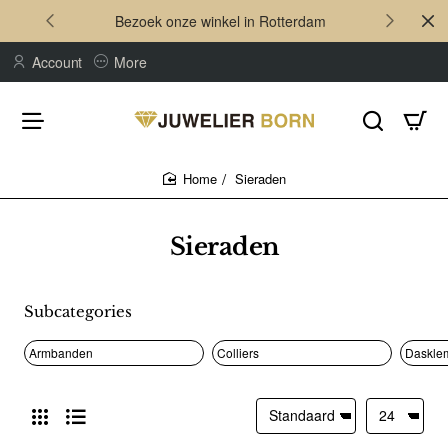
Bezoek onze winkel in Rotterdam
Account
More
Sieraden
home
Sieraden
Subcategories
Armbanden
Colliers
Daskle