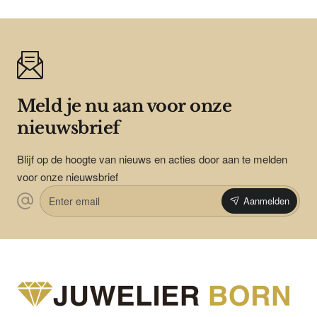
AUDAR
Op voorraad
AUDAR Ring, model 1628 zilver met 18krt.goud
(maat 60) - 24079
vanaf
€375,00
Toevoegen