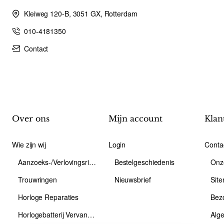
AUDAR
Op voorraad
AUDAR Ring, model 1800 zilver met 18 krt.goud -
24639
vanaf
€195,00
Toevoegen
AUDAR
Op voorraad
AUDAR Ring, model 1803 zilver met 18krt.goud -
24642
vanaf