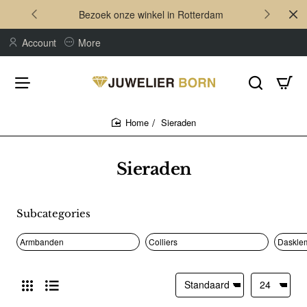
Bezoek onze winkel in Rotterdam
Account
More
Sieraden
home
Sieraden
Subcategories
Armbanden
Colliers
Daskle