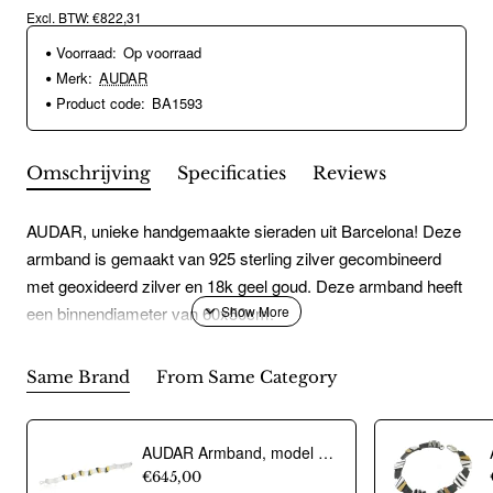
Excl. BTW: €822,31
Voorraad:
Op voorraad
Merk:
AUDAR
Product code:
BA1593
Omschrijving
Specificaties
Reviews
AUDAR, unieke handgemaakte sieraden uit Barcelona! Deze
armband is gemaakt van 925 sterling zilver gecombineerd
met geoxideerd zilver en 18k geel goud. Deze armband heeft
een binnendiameter van 60x50cm.
Same Brand
From Same Category
AUDAR Armband, model 1800 zilver met 18 krt goud (lengte 18cm) - 20379
€645,00