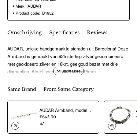
Merk:
AUDAR
Product code:
B1952
Omschrijving
Specificaties
Reviews
AUDAR, unieke handgemaakte sieraden uit Barcelona! Deze
Armband is gemaakt van 925 sterling zilver gecombineerd
met geoxideerd zilver en 18krt. geelgoud bezet met drie
diamantjes. Afmetingen schakels: 19x15mm.
Same Brand
From Same Category
AUDAR Armband, model 1800 zilver met 18 krt goud (lengte 18cm) - 20379
€645,00