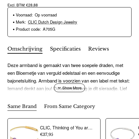
Excl. BTW: €28,88
Voorraad:
Op voorraad
Merk:
CLIC Dutch Design Jewelry
Product code:
A705G
Omschrijving
Specificaties
Reviews
Deze armband is gemaakt van twee soepele draden, met
een Bloemetje van verguld edelstaal en een eenvoudige
bajonetsluiting. Armband is voorzien van een label met tekst:
Iemand denkt aan jou! Daarom ontvang je dit sieraadje. Lief
he?Eenvoudige bajonetsluiting Handgemaakt in Nederland
Hypoallergeen chirurgisch roestvrij staal
Same Brand
From Same Category
CLIC, Thinking of You armband met Amethist. Edelstaal Verguld - 22775
€37,95