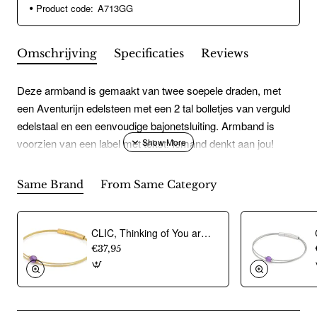
Product code:
A713GG
Omschrijving
Specificaties
Reviews
Deze armband is gemaakt van twee soepele draden, met
een Aventurijn edelsteen met een 2 tal bolletjes van verguld
edelstaal en een eenvoudige bajonetsluiting. Armband is
voorzien van een label met tekst: Iemand denkt aan jou!
Daarom ontvang je dit sieraadje. Lief he?Eenvoudige
bajonetsluiting Handgemaakt in Nederland Hypoallergeen
Same Brand
From Same Category
chirurgisch roestvrij staal
CLIC, Thinking of You armband met Amethist. Edelstaal Verguld - 22775
€37,95