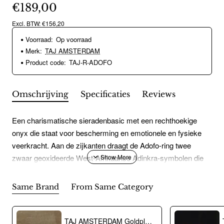
€189,00
Excl. BTW: €156,20
Voorraad:
Op voorraad
Merk:
TAJ AMSTERDAM
Product code:
TAJ-R-ADOFO
Omschrijving
Specificaties
Reviews
Een charismatische sieradenbasic met een rechthoekige
onyx die staat voor bescherming en emotionele en fysieke
veerkracht. Aan de zijkanten draagt de Adofo-ring twee
zwaar geoxideerde West-Afrikaanse Adinkra-symbolen die
staan voor kracht. Adofo betekend in het Ghanees
"KRIJGER"" Handgemaakt van 925 sterling zilver. Fair trade
Same Brand
From Same Category
& eco-friendly.
TAJ AMSTERDAM Goldplated Herenring Adofo met ONYX (mt19,5) - " Krijger" > staat symbool voor kracht - 22222