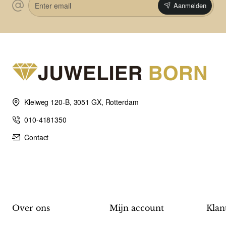
Aanmelden
email
Kleiweg 120-B, 3051 GX, Rotterdam
010-4181350
Contact
Over ons
Mijn account
Klan