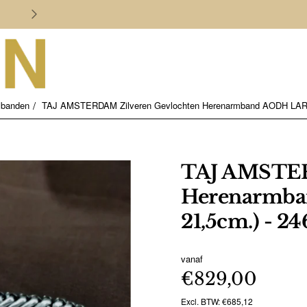
Persoonlijk en deskundig advies
banden
TAJ AMSTERDAM Zilveren Gevlochten Herenarmband AODH LARGE
TAJ AMSTER
Herenarmba
21,5cm.) - 24
vanaf
€829,00
Excl. BTW: €685,12