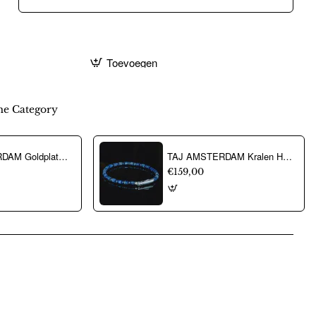
Toevoegen
e Category
TAJ AMSTERDAM Goldplated Herenring Adofo met ONYX (mt19,5) - " Krijger" > staat symbool voor kracht - 22222
TAJ AMSTERDAM Kralen Herenarmband Nhean met Lapis Lazuli (maat SM: 20,5cm) - 23262
€159,00
pp
mail