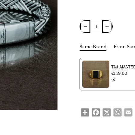
Same Brand
From Sam
€149,00
Share
Facebook
X
WhatsA
E