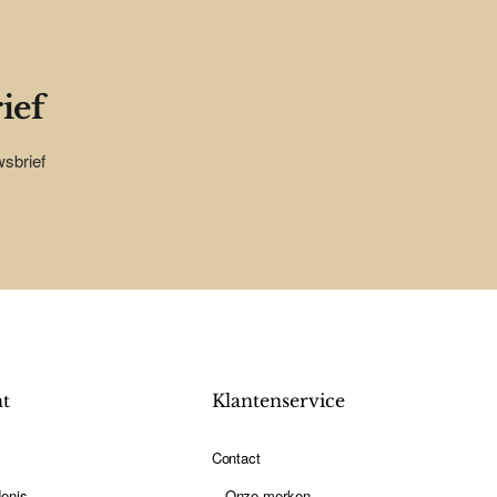
ief
wsbrief
nt
Klantenservice
Contact
enis
Onze merken