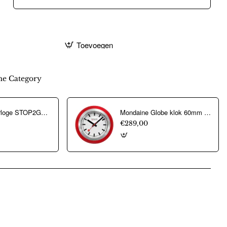
Toevoegen
e Category
Mondaine Horloge STOP2GO MST.4101B.LBV - 22933
Mondaine Globe klok 60mm siliconen rood. - 24745
€289,00
pp
mail