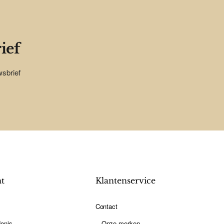
ief
wsbrief
nt
Klantenservice
Contact
enis
Onze merken