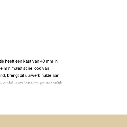
tie heeft een kast van 40 mm in
de minimalistische look van
d, brengt dit uurwerk hulde aan
, zodat u uw bandjes gemakkelijk
e Federale Spoorwegen, de SBB,
et ontwerp heeft de tand des tijds
ed van de Bauhaus-stijl en
ndaine heeft een lange
gd in onze fabriek in Solothurn,
ationale garantie.