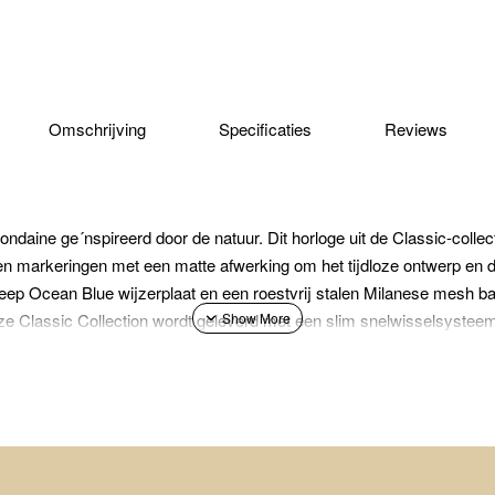
Omschrijving
Specificaties
Reviews
daine ge´nspireerd door de natuur. Dit horloge uit de Classic-collec
rs en markeringen met een matte afwerking om het tijdloze ontwerp en 
p Ocean Blue wijzerplaat en een roestvrij stalen Milanese mesh ban
 Classic Collection wordt geleverd met een slim snelwisselsysteem
werp en een echte klassieker. Ontwikkeld in 1944 door de Zwitsers
oor het eerst gelanceerd door Mondaine in 1986 als een polshorloge. H
erd gebleven. De eenvoudige en heldere uitstraling duidt op de invlo
rheid. Dit horloge is een waar statement: een Zwitsers origineel.Mo
ijn synoniem met Zwitserse kwaliteit. Ze worden met de hand vervaardi
op waterbestendigheid tot 30 meter en wordt geleverd met 2 jaar intern