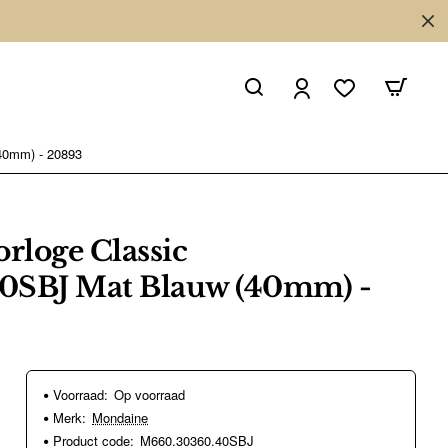
40mm) - 20893
rloge Classic
0SBJ Mat Blauw (40mm) -
Voorraad:
Op voorraad
Merk:
Mondaine
Product code:
M660.30360.40SBJ