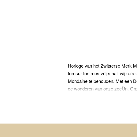
Horloge van het Zwitserse Merk Mon
ton-sur-ton roestvrij staal, wijze
Mondaine te behouden. Met een Dee
de wonderen van onze zeeÙn. Onze
kunt verwisselen.Een iconisch ont
voor hun treinstations, werd het v
doorstaan en is sindsdien onverand
weerspiegelt duurzaamheid en helde
horlogetraditie en onze horloges z
Zwitserland. Elk horloge is getest 