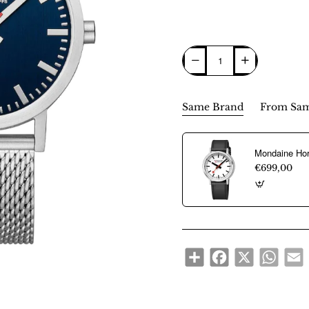
Same Brand
From Sam
€699,00
Share
Facebook
X
WhatsA
E