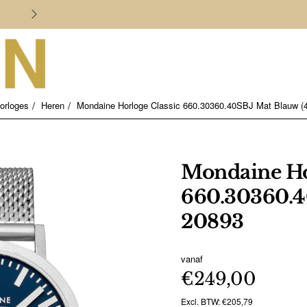
Persoonlijk en deskundig advies
orloges
Heren
Mondaine Horloge Classic 660.30360.40SBJ Mat Blauw (
Mondaine Ho
660.30360.4
20893
vanaf
€249,00
Excl. BTW: €205,79