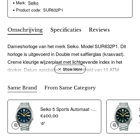
Merk:
Seiko
Product code:
SUR632P1
Omschrijving
Specificaties
Reviews
Dameshorloge van het merk Seiko. Model SUR632P1. Dit
horloge is uitgevoerd in Double met saffierglas (krasvast).
Creme kleurige wijzerplaat met lichtgevende index in het
donker. Datum aanduiding. Waterdichtheid van 10 ATM
(zwem waterdicht). Diameter 30mm.
Same Brand
From Same Category
Seiko 5 Sports Automaat -Dag/Datum- SRPL55K1 - 24746
€400,00