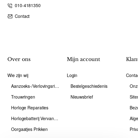
010-4181350
Contact
Over ons
Mijn account
Klan
Wie zijn wij
Login
Conta
Aanzoeks-/Verlovingsring
Bestelgeschiedenis
Onz
Trouwringen
Nieuwsbrief
Sit
Horloge Reparaties
Bez
Horlogebatterij Vervangen
Alg
Oorgaatjes Prikken
Priv