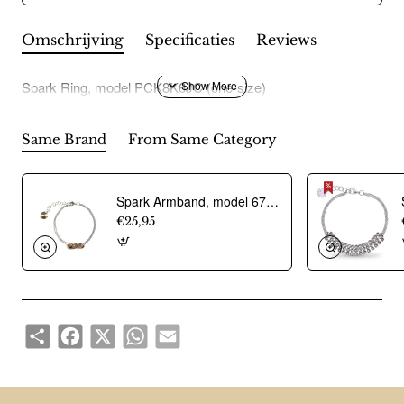
Omschrijving
Specificaties
Reviews
Spark Ring, model PCK8K6JC (one-size)
Same Brand
From Same Category
Spark Armband, model 679218RGB - 14980
€25,95
Share
Facebook
X
WhatsApp
Email