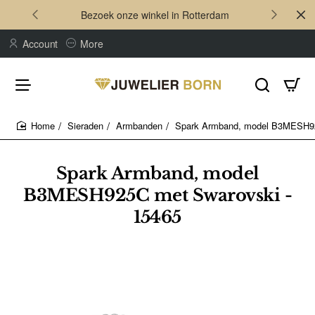
Bezoek onze winkel in Rotterdam
Account
More
Sieraden
Armbanden
Spark Armband, model B3MESH92
home
Spark Armband, model
B3MESH925C met Swarovski -
15465