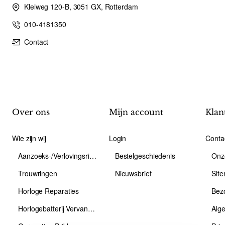
Kleiweg 120-B, 3051 GX, Rotterdam
010-4181350
Contact
Over ons
Mijn account
Klan
Wie zijn wij
Login
Conta
Aanzoeks-/Verlovingsring
Bestelgeschiedenis
Onz
Trouwringen
Nieuwsbrief
Sit
Horloge Reparaties
Bez
Horlogebatterij Vervangen
Alg