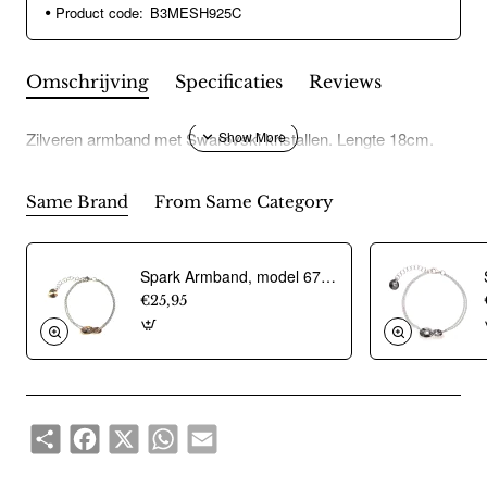
Product code:
B3MESH925C
Omschrijving
Specificaties
Reviews
Zilveren armband met Swarovski kristallen. Lengte 18cm.
Same Brand
From Same Category
Spark Armband, model 679218RGB - 14980
€25,95
Share
Facebook
X
WhatsApp
Email